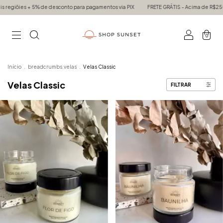
es + 5% de desconto para pagamentos via PIX
FRETE GRÁTIS - Acima de R$250,00 em
0
Início
.
breadcrumbs.velas
.
Velas Classic
Velas Classic
FILTRAR