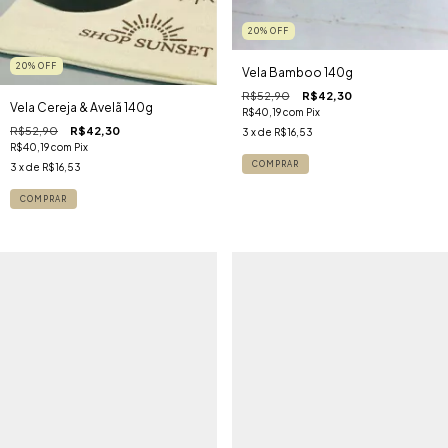
20
%
OFF
20
%
OFF
Vela Bamboo 140g
R$52,90
R$42,30
Vela Cereja & Avelã 140g
R$40,19
com
Pix
R$52,90
R$42,30
3
x de
R$16,53
R$40,19
com
Pix
3
x de
R$16,53