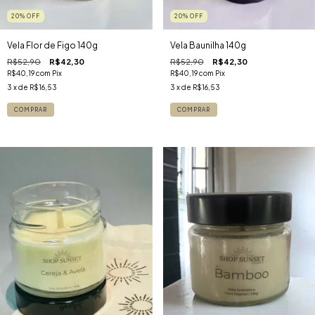
20
%
OFF
20
%
OFF
Vela Flor de Figo 140g
Vela Baunilha 140g
R$52,90
R$42,30
R$52,90
R$42,30
R$40,19
com
Pix
R$40,19
com
Pix
3
x de
R$16,53
3
x de
R$16,53