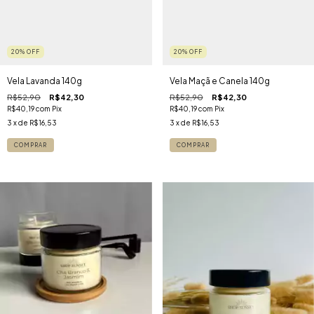
20
%
OFF
20
%
OFF
Vela Lavanda 140g
Vela Maçã e Canela 140g
R$52,90
R$42,30
R$52,90
R$42,30
R$40,19
com
Pix
R$40,19
com
Pix
3
x de
R$16,53
3
x de
R$16,53