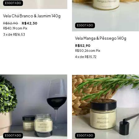
ESGOTADO
Vela Chá Branco & Jasmim 140g
R$52,90
R$42,30
ESGOTADO
R$40,19
com
Pix
3
x de
R$16,53
Vela Manga & Pêssego 140g
R$52,90
R$50,26
com
Pix
4
x de
R$15,72
ESGOTADO
ESGOTADO