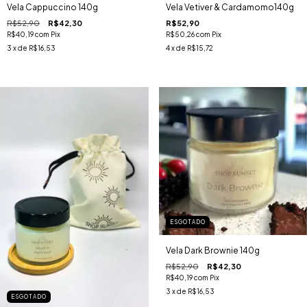
Vela Cappuccino 140g
Vela Vetiver & Cardamomo140g
R$52,90
R$42,30
R$52,90
R$40,19
com
Pix
R$50,26
com
Pix
3
x de
R$16,53
4
x de
R$15,72
ESGOTADO
Vela Dark Brownie 140g
R$52,90
R$42,30
R$40,19
com
Pix
3
x de
R$16,53
ESGOTADO