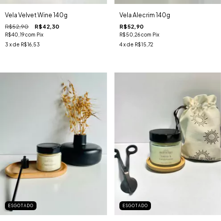
Vela Velvet Wine 140g
Vela Alecrim 140g
R$52,90
R$42,30
R$52,90
R$40,19
com
Pix
R$50,26
com
Pix
3
x de
R$16,53
4
x de
R$15,72
ESGOTADO
ESGOTADO