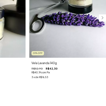
20
%
OFF
Vela Lavanda 140g
R$52,90
R$42,30
R$40,19
com
Pix
3
x de
R$16,53