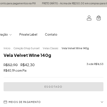
os via PIX
FRETE GRÁTIS - Acima de R$250,00 em compras para todo SUDESTE e aci
0
ração
Private Label
Contato
Início
.
Coleção Shop Sunset
.
Velas Classic
.
Vela Velvet Wine 140g
Vela Velvet Wine 140g
R$52,90
R$42,30
3
x de
R$16,53
R$40,19
com
Pix
MEIOS DE PAGAMENTO