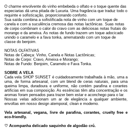
O charme envolvente do vinho embebeda o olfato e o toque quente das
especiarias dá uma pitada de Luxuria. Uma fragrância que traduz todo o
requinte e sofisticação, proporcionando conforto.
Sua saída combina a sofistificada nota de vinho com um toque de
canela e com a suculência cremosa das notas lactônicas. Suas notas
de corpo combinam o calor do cravo com as deliciosas notas frutais do
morango e da ameixa. As notas de fundo trazem um toque adocicado
unindo o caramelo e a fava tonka, arrematando com um toque de
classe do benjoim.
NOTAS OLFATIVAS
Notas de Cabeça: Vinho, Canela e Notas Lactônicas;
Notas de Corpo: Cravo, Ameixa e Morango;
Notas de Fundo:
Benjoim, Caramelo e Fava Tonka
.
SOBRE A VELA
Cada vela SHOP SUNSET é cuidadosamente trabalhada à mão, uma a
uma, de forma artesanal, com um blend de ceras naturais, para uma
queima limpa, duradoura e uniforme,
não contém parafina e corantes
artificias em sua composição
. As essências têm alta concentração e os
aromas foram pensados para trazer bem estar e aconchego para o lar.
Nossas velas adicionam um ar de elegância a qualquer ambiente,
envoltas em nosso design atemporal, clean e moderno.
Vela artesanal, vegana, livre de parafina, corantes, cruelty free e
eco-friendly.
♡ Acompanha delicado saquinho de algodão crú.