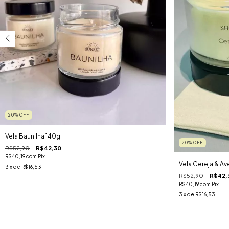
20
%
OFF
Vela Baunilha 140g
20
%
OFF
R$52,90
R$42,30
R$40,19
com
Pix
Vela Cereja & Av
3
x de
R$16,53
R$52,90
R$42,
R$40,19
com
Pix
3
x de
R$16,53