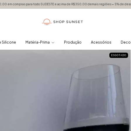
ra todo SUDESTE e acima de R$350,00 demais regiõies + 5% de desconto para pagament
 Silicone
Matéria-Prima
Produção
Acessórios
Deco
ESGOTADO