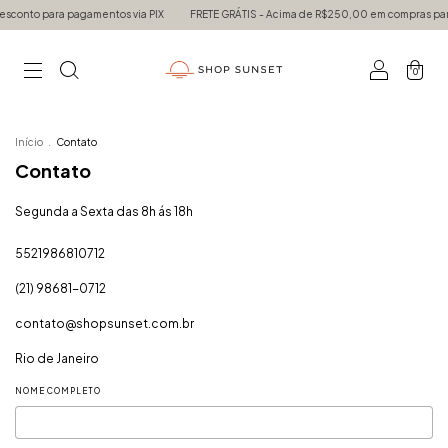
sconto para pagamentos via PIX
FRETE GRÁTIS - Acima de R$250,00 em compras para
0
Início
.
Contato
Contato
Segunda a Sexta das 8h ás 18h
5521986810712
(21) 98681-0712
contato@shopsunset.com.br
Rio de Janeiro
NOME COMPLETO