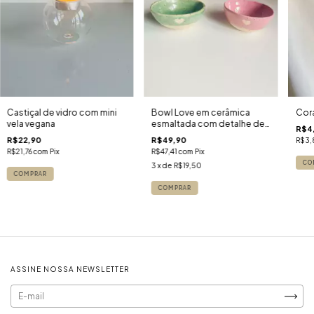
Castiçal de vidro com mini
Bowl Love em cerâmica
Cor
vela vegana
esmaltada com detalhe de
R$4
coração
R$22,90
R$49,90
R$3
R$21,76
com
Pix
R$47,41
com
Pix
3
x de
R$19,50
COMPRAR
ASSINE NOSSA NEWSLETTER