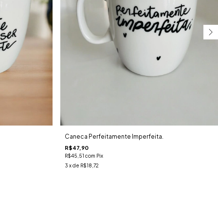
Caneca Perfeitamente Imperfeita.
R$47,90
R$45,51
com
Pix
3
x de
R$18,72