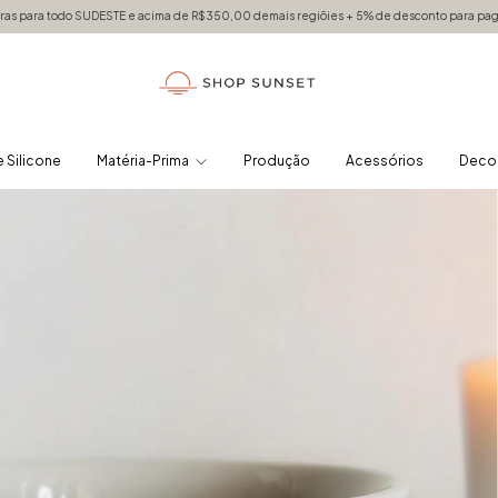
UDESTE e acima de R$350,00 demais regiõies + 5% de desconto para pagamentos via PI
 Silicone
Matéria-Prima
Produção
Acessórios
Deco