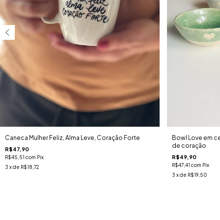
Caneca Mulher Feliz, Alma Leve, Coração Forte
Bowl Love em c
de coração
R$47,90
R$49,90
R$45,51
com
Pix
R$47,41
com
Pix
3
x de
R$18,72
3
x de
R$19,50