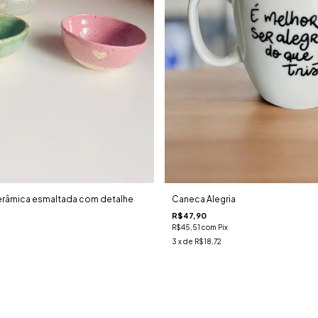
erâmica esmaltada com detalhe
Caneca Alegria
R$47,90
R$45,51
com
Pix
3
x de
R$18,72