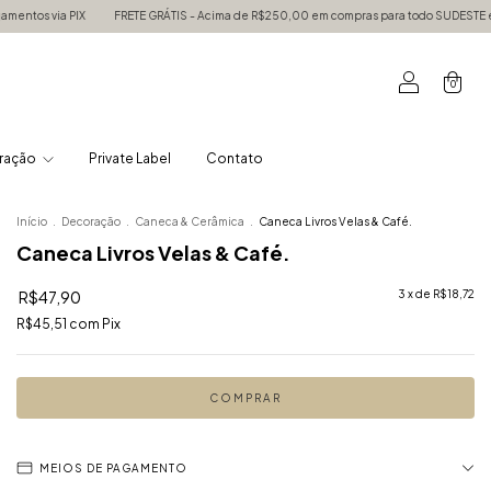
X
FRETE GRÁTIS - Acima de R$250,00 em compras para todo SUDESTE e acima de R$3
0
ração
Private Label
Contato
Início
.
Decoração
.
Caneca & Cerâmica
.
Caneca Livros Velas & Café.
Caneca Livros Velas & Café.
R$47,90
3
x de
R$18,72
R$45,51
com
Pix
MEIOS DE PAGAMENTO