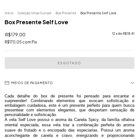
Início
.
Coleção Shop Sunset
.
Box Presente
.
Box Presente Self Love
Box Presente Self Love
R$179,00
12
x de
R$18,41
R$170,05
com
Pix
MEIOS DE PAGAMENTO
Cada detalhe do box de presente foi pensado para encantar e
surpreender! Combinando elementos que evocam sofisticação e
embalagem cuidadosa, este é um presente perfeito para quem busca
presentear com elementos elegantes, que despertam sensação de
personalidade e sofisticação.
A vela Self Love possui o aroma da Canela Spicy, d
a
família olfativa
oriental
especiada
, essa vela traz a combinação perfeita do aroma
suave do frutado e o encorpado das especiarias. Possui um aroma
aconchegante de canela e cravo, energizando e proporcionando