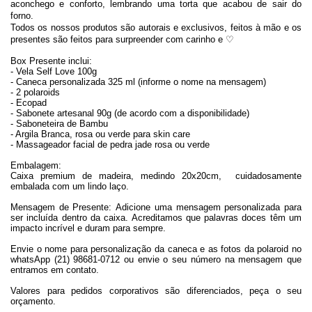
aconchego e conforto, lembrando uma torta que acabou de sair do
forno.
Todos os nossos produtos são autorais e exclusivos, feitos à mão e os
p
resentes são feitos para surpreender com carinho e ♡
Box Presente inclui:
- Vela Self Love 100g
- Caneca personalizada 325 ml (informe o nome na mensagem)
-
2 polaroids
- Ecopad
- Sabonete artesanal 90g (de acordo com a disponibilidade)
- Saboneteira de Bambu
- Argila Branca, rosa ou verde para skin care
- Massageador facial de pedra jade rosa ou verde
Embalagem:
Caixa premium de madeira, medindo 20x20cm, cuidadosamente
embalada com um lindo laço.
Mensagem de Presente:
Adicione uma mensagem personalizada para
ser incluída dentro da caixa. Acreditamos que palavras doces têm um
impacto incrível e duram para sempre.
Envie o nome para personalização da caneca e as fotos da polaroid no
whatsApp (21) 98681-0712 ou envie o seu número na mensagem que
entramos em contato.
Valores para pedidos corporativos são diferenciados, peça o seu
orçamento.