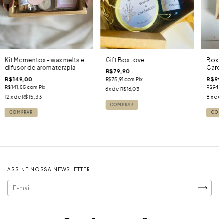
Kit Momentos - wax melts e
Gift Box Love
Box 
difusor de aromaterapia
Car
R$79,90
R$149,00
R$9
R$75,91
com
Pix
R$141,55
com
Pix
R$94
6
x de
R$16,03
12
x de
R$15,33
8
x d
ASSINE NOSSA NEWSLETTER