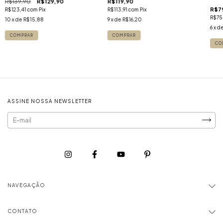
R$139,90
R$129,90
R$119,90
R$7
R$123,41
com
Pix
R$113,91
com
Pix
R$75
10
x de
R$15,88
9
x de
R$16,20
6
x d
ASSINE NOSSA NEWSLETTER
NAVEGAÇÃO
CONTATO