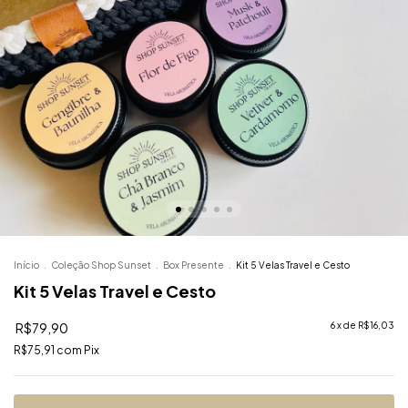
Início
.
Coleção Shop Sunset
.
Box Presente
.
Kit 5 Velas Travel e Cesto
Kit 5 Velas Travel e Cesto
R$79,90
6
x de
R$16,03
R$75,91
com
Pix