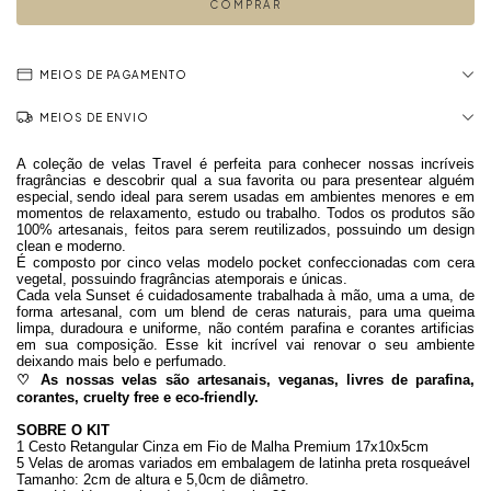
MEIOS DE PAGAMENTO
MEIOS DE ENVIO
A coleção de velas Travel é perfeita para conhecer nossas incríveis
fragrâncias e
descobrir qual a sua favorita ou para presentear alguém
especial,
sendo ideal para serem usadas em ambientes menores e em
momentos de relaxamento, estudo ou trabalho.
Todos os produtos são
100% artesanais, feitos para serem reutilizados, possuindo um design
clean e moderno.
É composto por cinco velas modelo pocket confeccionadas com cera
vegetal, possuindo fragrâncias atemporais e únicas.
Cada vela Sunset é cuidadosamente trabalhada à mão, uma a uma, de
forma artesanal, com um blend de ceras naturais, para uma queima
limpa, duradoura e uniforme,
não contém parafina e corantes artificias
em sua composição
.
Esse kit incrível vai renovar o seu ambiente
deixando mais belo e perfumado.
♡
A
s nossas velas são artesanais, veganas, livres de parafina,
corantes, cruelty free e eco-friendly.
SOBRE O KIT
1 Cesto Retangular Cinza em Fio de Malha Premium 17x10x5cm
5
Velas de aromas variados em embalagem de l
atinha
preta rosqueável
Tamanho: 2cm de altura e 5,0cm de diâmetro.