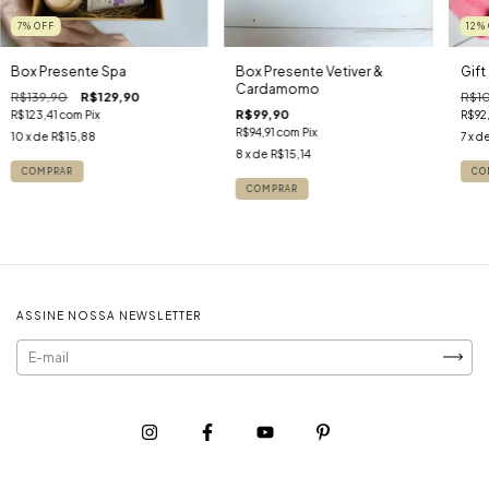
7
%
OFF
12
%
Box Presente Spa
Box Presente Vetiver &
Gift
Cardamomo
R$139,90
R$129,90
R$1
R$99,90
R$123,41
com
Pix
R$92
R$94,91
com
Pix
10
x de
R$15,88
7
x d
8
x de
R$15,14
ASSINE NOSSA NEWSLETTER