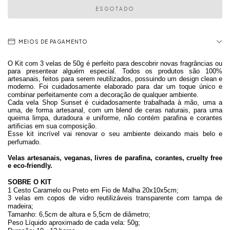
MEIOS DE PAGAMENTO
O Kit com 3 velas de 50g é perfeito para descobrir novas fragrâncias ou
para presentear alguém especial. Todos os produtos são 100%
artesanais, feitos para serem reutilizados, possuindo um design clean e
moderno. Foi cuidadosamente elaborado para dar um toque único e
combinar perfeitamente com a decoração de qualquer ambiente.
Cada vela Shop Sunset é cuidadosamente trabalhada à mão, uma a
uma, de forma artesanal, com um blend de ceras naturais, para uma
queima limpa, duradoura e uniforme,
não contém parafina e corantes
artificias em sua composição
.
Esse kit incrível vai renovar o seu ambiente deixando mais belo e
perfumado.
Velas
artesanais, veganas, livres de parafina, corantes, cruelty free
e eco-friendly.
SOBRE O KIT
1 Cesto Caramelo ou Preto em Fio de Malha 20x10x5cm;
3 velas em copos de vidro reutilizáveis
transparente com tampa de
madeira;
Tamanho: 6,5cm de altura e 5,5cm de diâmetro;
Peso Líquido aproximado de cada vela: 50g;