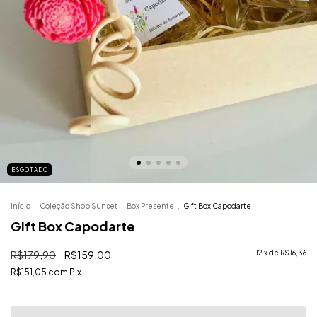
ESGOTADO
Início
.
Coleção Shop Sunset
.
Box Presente
.
Gift Box Capodarte
Gift Box Capodarte
R$179,90
R$159,00
12
x de
R$16,36
R$151,05
com
Pix