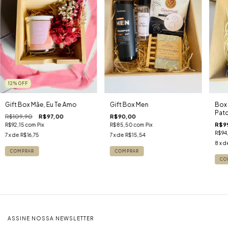
12
%
OFF
Gift Box Mãe, Eu Te Amo
Gift Box Men
Box 
Patc
R$109,90
R$97,00
R$90,00
R$9
R$92,15
com
Pix
R$85,50
com
Pix
R$94
7
x de
R$16,75
7
x de
R$15,54
8
x d
ASSINE NOSSA NEWSLETTER